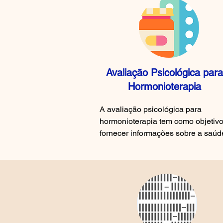
procedimento, conforme  a Socieda
Brasileira de Cirurgia Bariátrica e 
Metabólica (SBCBM). 

Primeiramente é realizada a entrevi
inicial, anamnese (história de vida 
pessoa, desenvolvimento de forma 
Avaliação Psicológica para
geral, histórico de doenças, rotina, 
Hormonioterapia
dinâmica familiar, trabalho, social, 
verificação de compreensão do 
A avaliação psicológica para 
paciente quanto a operação e as 
hormonioterapia tem como objetivo
mudanças de estilo de vida 
fornecer informações sobre a saúde
necessárias, expectativas quanto a
mental da pessoa e estado 
resultados, habilidade de aderir as 
emocional, para profissionais da 
recomendações operatórias, 
medicina como o intuito de iniciar a
nutricionais e psicológicas). 
hormonização (intervenção de 
Comportamento alimentar (histórico
saúde), utilizada por muitas pessoa
peso, dietas, exercício fisico, 
transexuais e travestis como 
disponibilidade para organização e
estratégia para se expressarem e 
planejamento nutricional). Aplicaçã