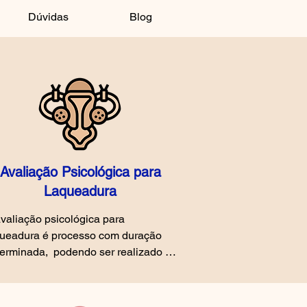
Dúvidas
Blog
Avaliação Psicológica para
Laqueadura
valiação psicológica para 
ueadura é processo com duração 
erminada,  podendo ser realizado 
modalidade on-line ou presencial, 
ntece em 5 sessões/horas de 
sulta. A cirurgia para laqueadura é  