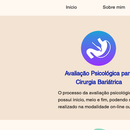
Início
Sobre mim
Avaliação Psicológica pa
Cirurgia Bariátrica
O processo da avaliação psicológic
possui inicio, meio e fim, podendo s
realizado na modalidade on-line ou
presencial, acontece em 5 
sessões/horas de consulta e é etap
compulsória para realização do 