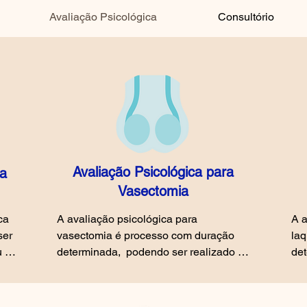
Avaliação Psicológica
Consultório
Avaliação Psicológica para
ra
Vasectomia
a 
A avaliação psicológica para 
A a
er 
vasectomia é processo com duração 
laq
 
determinada,  podendo ser realizado 
det
na modalidade on-line ou presencial, 
na 
a 
acontece em 5 sessões/horas de 
aco
consulta. A cirurgia para vasectomia é  
con