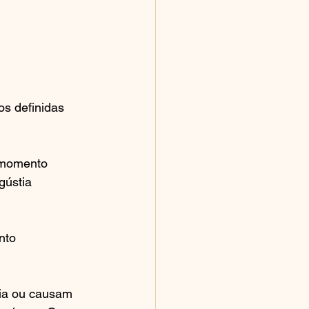
s definidas 
 momento 
gústia 
nto 
ia ou causam 