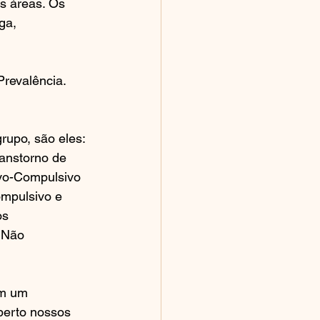
as áreas. Os 
ga, 
Prevalência. 
upo, são eles: 
anstorno de 
ivo-Compulsivo 
mpulsivo e 
s 
 Não 
m um 
perto nossos 