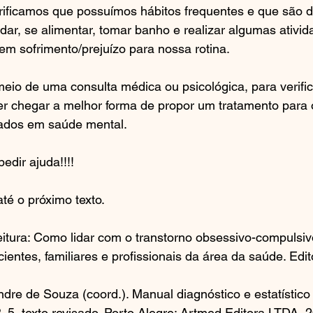
ficamos que possuímos hábitos frequentes e que são dif
dar, se alimentar, tomar banho e realizar algumas ativi
em sofrimento/prejuízo para nossa rotina.
eio de uma consulta médica ou psicológica, para verific
der chegar a melhor forma de propor um tratamento para
icados em saúde mental.
dir ajuda!!!!
té o próximo texto.
tura: Como lidar com o transtorno obsessivo-compulsi
ientes, familiares e profissionais da área da saúde. Edi
re de Souza (coord.). Manual diagnóstico e estatístico 
 5, texto revisado. Porto Alegre: Artmed Editora LTDA, 