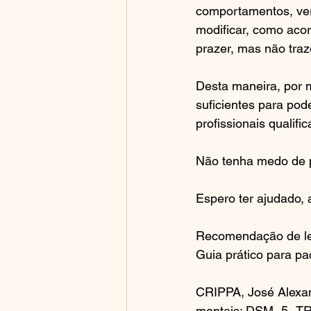
comportamentos, veri
modificar, como acor
prazer, mas não traz
Desta maneira, por m
suficientes para po
profissionais qualif
Não tenha medo de pe
Espero ter ajudado, a
Recomendação de lei
Guia prático para pac
CRIPPA, José Alexand
mentais: DSM -5 -TR.