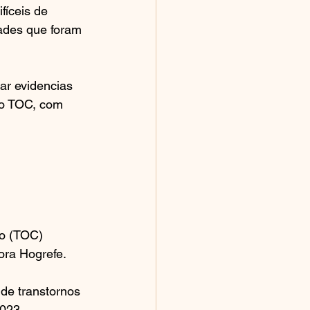
íceis de 
dades que foram 
ar evidencias 
 o TOC, com 
vo (TOC)
tora Hogrefe.
de transtornos 
2023.