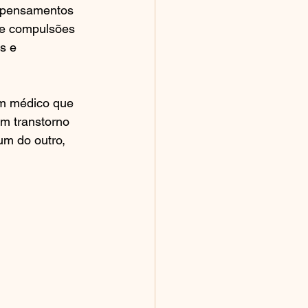
; pensamentos 
 e compulsões 
s e 
um médico que 
m transtorno 
um do outro, 